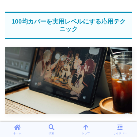
100均カバーを実用レベルにする応用テク
ニック
100均のタブレットカバーはそのままでも役立ちますが、
ひと手間加えることで実用性が格段に向上します。
ホーム
検索
トップ
サイドバー