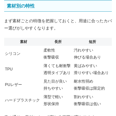
素材別の特性
まず素材ごとの特徴を把握しておくと、用途に合ったカバ
ー選びがしやすくなります。
素材
長所
短所
柔軟性
汚れやすい
シリコン
衝撃吸収
伸びる場合あり
薄くても耐衝撃
黄ばみやすい
TPU
透明タイプあり
滑りやすい場合あり
見た目が良い
耐水性弱め
PUレザー
持ちやすい
衝撃吸収は限定的
薄型で軽い
割れやすい
ハードプラスチック
形状保持
衝撃吸収は低い