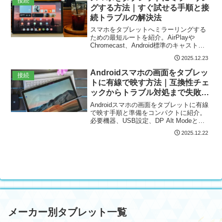
接続
短時間で押さえられます。初心者でも分
グする方法｜すぐ試せる手順と接
かる手順とチェックリスト付きで安心。
続トラブルの解決法
スマホをタブレットへミラーリングする
ための最短ルートを紹介。AirPlayや
Chromecast、Android標準のキャスト、
ApowerMirrorやLetsView、AirDroid Cast
2025.12.23
などの具体手順から、異OS間接続、同一
Wi-Fiや音声切替、画質調整、遅延対策、
Androidスマホの画面をタブレッ
接続
接続トラブルの優先チェックまで、すぐ
トに有線で映す方法｜互換性チェ
試せるチェックリスト付きでわかりやす
ックからトラブル対処まで失敗し
く解説します。
ない接続ガイド
Androidスマホの画面をタブレットに有線
で映す手順と準備をコンパクトに紹介。
必要機器、USB設定、DP Alt Modeと
MHLの違い、ケーブル選び、機種別注意
2025.12.22
点、映らない・音が出ないなどのトラブ
ル対処まで実機確認を交えてわかりやす
くまとめます。最適なケーブルや給電対
応、遅延改善のコツ、機種別の具体的手
順や実機テスト前のチェックリストまで
丁寧に解説。
メーカー別タブレット一覧