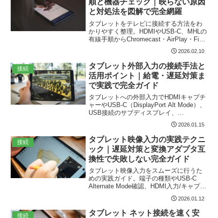
順と機器チェック｜映らない原因
化、最終チェックリストも収録している
と対処法を図解で完全網羅
ので初めてでも失敗を防げます。
タブレットをテレビに接続する方法をわ
かりやすく整理。HDMIやUSB‑C、MHLの
有線手順からChromecast・AirPlay・Fire
TV Stickなどの無線設定、対応端子や画
2026.02.10
質・音声設定、映らないときの原因と対
処、OS別互換性やHDCPエラー、ケーブ
タブレット外部入力の接続手法と
接続
ル不良やルーター設定の確認、解像度や
活用ポイント｜給電・遅延対策ま
音声出力の実践的対処法まで幅広くカバ
で実践で完全ガイド
ー。
タブレットへの外部入力でHDMIキャプチ
ャーやUSB-C（DisplayPort Alt Mode）、
USB接続のサブディスプレイ、
Miracast/Chromecast/AirPlayなど有線・
2026.01.15
無線の接続手順と変換アダプタの選び
方、給電・音声・遅延対策、トラブル別
タブレット映像入力の実践テクニ
接続
の具体的な対処法まで実用的に解説しま
ック｜遅延対策と変換アダプタ互
す。
換性で失敗しない完全ガイド
タブレット映像入力をスムーズに行うた
めの実践ガイド。端子の種類やUSB-C
Alternate Mode確認、HDMI入力/キャプチ
ャーや変換アダプタ互換、無線接続
2026.01.12
（Miracast/AirPlay/Duet Display）手順、
遅延・音声トラブル対処、機材選びと導
タブレット ネット接続を速く安
接続
入チェックリストまで網羅。