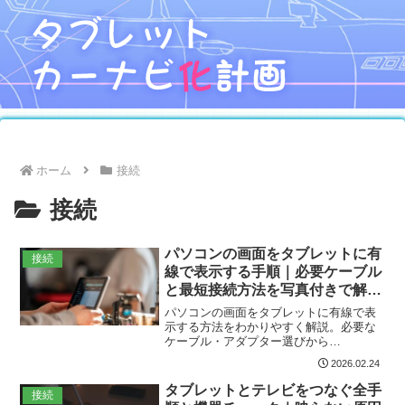
ホーム
接続
接続
パソコンの画面をタブレットに有
接続
線で表示する手順｜必要ケーブル
と最短接続方法を写真付きで解
説！
パソコンの画面をタブレットに有線で表
示する方法をわかりやすく解説。必要な
ケーブル・アダプター選びから
Windows/Mac/iPad/Android別の接続手
2026.02.24
順、DuetやHDMIキャプチャ利用法、トラ
ブル対処と品質改善テクまで一気に確認
タブレットとテレビをつなぐ全手
接続
できます。給電や遅延対策、解像度最適