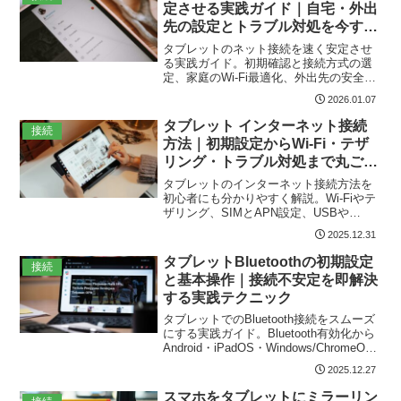
定させる実践ガイド｜自宅・外出
先の設定とトラブル対処を今すぐ
実践!
タブレットのネット接続を速く安定させ
る実践ガイド。初期確認と接続方式の選
定、家庭のWi-Fi最適化、外出先の安全接
続、テザリングやSIM・eSIM設定、速度
2026.01.07
測定とトラブル対処まで具体的手順と改
善策を短時間で実行できる形で紹介。初
タブレット インターネット接続
接続
心者でも分かりやすい図解と優先順位付
方法｜初期設定からWi-Fi・テザ
きチェックリストで短時間で効果を出せ
リング・トラブル対処まで丸ごと
ます。
解説！
タブレットのインターネット接続方法を
初心者にも分かりやすく解説。Wi-Fiやテ
ザリング、SIMとAPN設定、USBや
Bluetooth、公衆Wi-Fiでの安全対策まで具
2025.12.31
体手順と段階的トラブルシューティン
グ、データ節約やVPN設定の実用チェッ
タブレットBluetoothの初期設定
接続
クリスト付きで迷わず接続できます。エ
と基本操作｜接続不安定を即解決
ラー原因別の対処法やスクリーンショッ
する実践テクニック
ト付きの手順、ルーターや回線確認のチ
ェックポイントも収録。
タブレットでのBluetooth接続をスムーズ
にする実践ガイド。Bluetooth有効化から
Android・iPadOS・Windows/ChromeOS
別のペアリング、スピーカーやキーボー
2025.12.27
ド接続、音質・遅延対策、接続不安定時
の具体的対処法やセキュリティ管理まで
スマホをタブレットにミラーリン