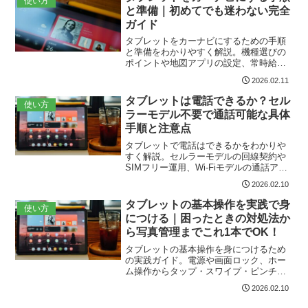
使い方
導入判断用のチェックリスト付きで安心
と準備｜初めてでも迷わない完全
して導入できる内容です。運転中の誤操
ガイド
作防止や音声案内の自動調整も解説。
タブレットをカーナビにするための手順
と準備をわかりやすく解説。機種選びの
ポイントや地図アプリの設定、常時給電
や車載ホルダーの取り付け、オフライン
2026.02.11
地図の準備、運転中の安全対策や法的注
意点まで実用的にまとめています。外付
タブレットは電話できるか？セル
使い方
けGPSやSIM／Wi‑Fiの違い、USB給電と
ラーモデル不要で通話可能な具体
高出力チャージャーの選び方、音声案内
手順と注意点
と車内スピーカー接続、法規制を踏まえ
た安全な運用方法まで丁寧に紹介しま
タブレットで電話はできるかをわかりや
す。
すく解説。セルラーモデルの回線契約や
SIMフリー運用、Wi-Fiモデルの通話アプ
リ、iPadとiPhone連携、通話品質向上策
2026.02.10
や費用比較、発信着信設定、着信拒否・
転送、緊急通報の位置情報注意、ヘッド
タブレットの基本操作を実践で身
使い方
セット選び、導入前のチェックリストま
につける｜困ったときの対処法か
で、トラブル対策や節約術も含めて実用
ら写真管理までこれ1本でOK！
的に案内します。
タブレットの基本操作を身につけるため
の実践ガイド。電源や画面ロック、ホー
ム操作からタップ・スワイプ・ピンチ、
スクリーンショット、Wi‑Fi・モバイルデ
2026.02.10
ータ・Bluetooth接続、アプリ管理、写真
保存とクラウドバックアップ、充電や画