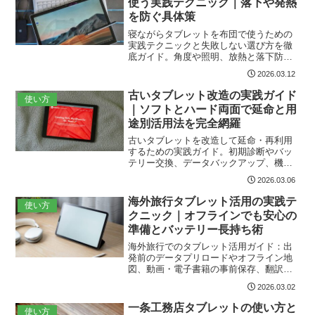
使う実践テクニック｜落下や発熱
リ、すぐ使えるチェックリストで安心し
を防ぐ具体策
て始められます。
寝ながらタブレットを布団で使うための
実践テクニックと失敗しない選び方を徹
底ガイド。角度や照明、放熱と落下防
止、Wi-Fi安定化、寝落ちタイマー活用ま
2026.03.12
で具体的な設定例とおすすめアクセサリ
ー、耐荷重や対応インチのチェックリス
古いタブレット改造の実践ガイド
使い方
トで快適かつ安全な使用法がすぐ分か
｜ソフトとハード両面で延命と用
る。素材や洗濯、ケーブル配線、モバイ
途別活用法を完全網羅
ルバッテリーやBluetoothヘッドホン選び
までカバーし、今日から安全に始められ
古いタブレットを改造して延命・再利用
る一手を提案。
するための実践ガイド。初期診断やバッ
テリー交換、データバックアップ、機種
互換性確認からLineageOSやGoogle
2026.03.06
Play/microG導入、HDMI出力化や外部ス
トレージ増設まで、必要ツールとセキュ
海外旅行タブレット活用の実践テ
使い方
リティ対策を含め手順と用途別アイデア
クニック｜オフラインでも安心の
を丁寧に紹介。トラブル対処法も網羅。
準備とバッテリー長持ち術
海外旅行でのタブレット活用ガイド：出
発前のデータプリロードやオフライン地
図、動画・電子書籍の事前保存、翻訳の
オフライン化、写真の即時バックアッ
2026.03.02
プ、バッテリー節約、現地SIM・レンタ
ルWi‑Fi選び、VPNや端末ロックなどの安
一条工務店タブレットの使い方と
使い方
全運用、必携アクセサリと出発前チェッ