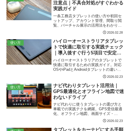
注意点｜不具合対処がすぐわかる
クリストまで実践的に解説。
実践ガイド
一条工務店タブレットの使い方や初回セ
ットアップ、アカウント管理、間取り閲
覧、バーチャル展示の活用法をわかりや
すく紹介。契約後の更新・バックアッ
2026.02.28
プ、不具合対処、返却手続きや紛失・破
損時の対応まで実用的に解説します。設
ハイローオーストラリアタブレッ
使い方
定や閲覧権限、貸出延長、タブレットク
トで快適に取引する実践チェック
イズ獲得手順、照明シミュレーションや
｜導入後すぐ行う5項目で安定動
断熱確認などの活用テクも掲載。初めて
でも安心して使えるポイントが満載。
作を実現
ハイローオーストラリアのタブレットで
快適に取引するための実践ガイド。対応
OSやiPadとAndroidタブレットの違い、
推奨スペック、公式アプリの入手・ログ
2026.02.23
イン、チャート表示やワンクリック注
文、通信とセキュリティ対策、MT4連携
ナビ代わりタブレット活用法｜
使い方
まで、導入後に今すぐ行う5項目を含め具
GPS最適化とオフライン地図で迷
体的な設定と注意点を分かりやすく解
わないドライブ
説。
ナビ代わりに使うタブレットの選び方と
車載での実践テクを網羅。GPS受信最適
化、オフライン地図、画面サイズ・
CPU・バッテリー、車載ホルダー設置、
2026.02.23
常時給電、必須アプリ、BluetoothやSIM
運用、地図更新や発熱のトラブル対策、
タブレットをカーナビにする手順