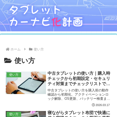
ホーム
使い方
使い方
中古タブレットの使い方｜購入時
使い方
チェックから初期設定・セキュリ
ティ対策までチェックリストで最
短完了
中古タブレットの使い方を購入前の動作
確認から初期化、アクティベーションロ
ック解除、OS更新、バッテリー検査まで
詳しく解説。初期設定の手順、不要アプ
2026.03.17
リ削除・権限整理、リモートワイプなど
のセキュリティ対策、動画や電子書籍向
寝ながらタブレット布団で快適に
使い方
け設定例、子ども用制限とおすすめアプ