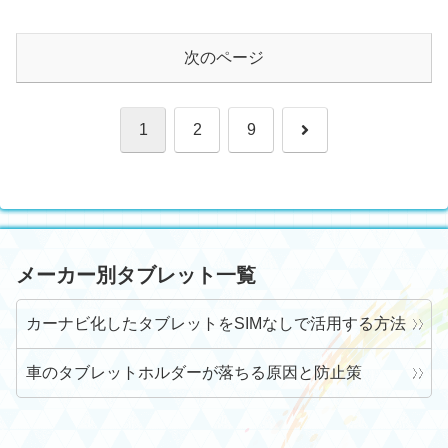
面無反応の対処まで、日常で使いこなす
ための手順とコツを初心者にもわかりや
すく丁寧に解説します。
次のページ
次
1
2
9
へ
メーカー別タブレット一覧
カーナビ化したタブレットをSIMなしで活用する方法
車のタブレットホルダーが落ちる原因と防止策