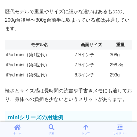
歴代モデルで重量やサイズに細かな違いはあるものの、
200g台後半〜300g台前半に収まっている点は共通してい
ます。
モデル名
画面サイズ
重量
iPad mini（第1世代）
7.9インチ
308g
iPad mini（第4世代）
7.9インチ
298.8g
iPad mini（第6世代）
8.3インチ
293g
軽さとサイズ感は長時間の読書や手書きメモにも適してお
り、身体への負担も少ないというメリットがあります。
miniシリーズの用途例
ホーム
検索
トップ
サイドバー
iPad miniは、その持ち運びやすさからさまざまなシーン