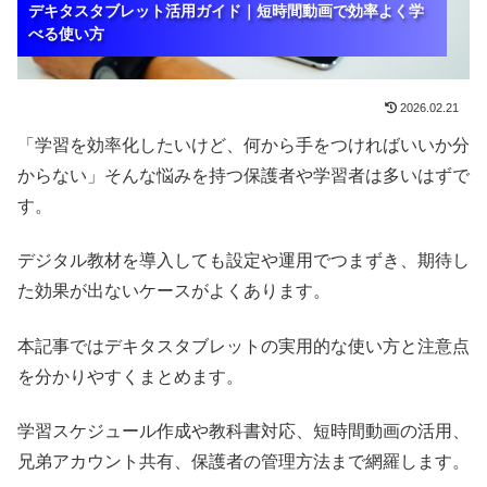
デキタスタブレット活用ガイド｜短時間動画で効率よく学
デキタスタブレット活用ガイド｜短時間動画で効率よく学
デキタスタブレット活用ガイド｜短時間動画で効率よく学
べる使い方
べる使い方
べる使い方
2026.02.21
「学習を効率化したいけど、何から手をつければいいか分
からない」そんな悩みを持つ保護者や学習者は多いはずで
す。
デジタル教材を導入しても設定や運用でつまずき、期待し
た効果が出ないケースがよくあります。
本記事ではデキタスタブレットの実用的な使い方と注意点
を分かりやすくまとめます。
学習スケジュール作成や教科書対応、短時間動画の活用、
兄弟アカウント共有、保護者の管理方法まで網羅します。