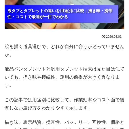
液タブとタブレットの違いを用途別に比較｜描き味・携帯
液タブとタブレットの違いを用途別に比較｜描き味・携帯
液タブとタブレットの違いを用途別に比較｜描き味・携帯
性・コストで最適が一目でわかる
性・コストで最適が一目でわかる
性・コストで最適が一目でわかる
2026.03.01
絵を描く道具選びで、どれが自分に合うか迷っていません
か。
液晶ペンタブレットと汎用タブレット端末は見た目は似て
いても、描き味や接続性、運用の前提が大きく異なりま
す。
この記事では用途別に比較して、作業効率やコスト面で後
悔しない選び方をわかりやすく示します。
描き味、表示品質、携帯性、バッテリー、互換性、価格と