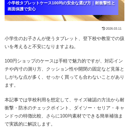
小学校タブレットケース100均の安全な選び方｜耐衝撃性と
小学校タブレットケース100均の安全な選び方｜耐衝撃性と
小学校タブレットケース100均の安全な選び方｜耐衝撃性と
画面保護で安心
画面保護で安心
画面保護で安心
2026.03.11
小学生のお子さんが使うタブレット、登下校や教室での扱
いを考えると不安になりますよね。
100円ショップのケースは手軽で魅力的ですが、対応イン
チや内寸の測り方、クッション性や開閉の固定など見落と
しがちな点が多く、せっかく買っても合わないことがあり
ます。
本記事では学校利用を想定して、サイズ確認の方法から耐
衝撃・防水のチェックポイント、ダイソー・セリア・キャ
ンドゥの特徴比較、さらに100均素材でできる簡単補強ま
で実践的に解説します。