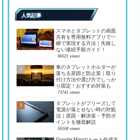
人気記事
スマホとタブレットの画面
共有を専用無料アプリで一
瞬で実現する方法｜失敗し
ない接続手順ガイド！
96021 views
車のタブレットホルダーが
落ちる原因と防止策｜取り
付け方法や選び方でしっか
り固定！おすすめ対策も
73741 views
タブレットがフリーズして
電源が落とせない時の対処
法｜原因・解決策・予防ポ
イントを徹底解説
59168 views
Google Mapのルート作成方