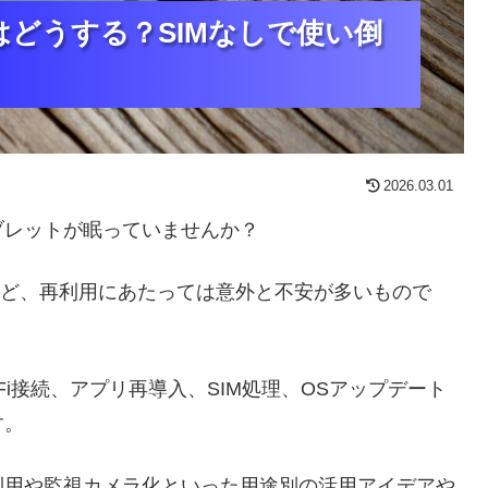
どうする？SIMなしで使い倒
どうする？SIMなしで使い倒
どうする？SIMなしで使い倒
2026.03.01
ブレットが眠っていませんか？
など、再利用にあたっては意外と不安が多いもので
Fi接続、アプリ再導入、SIM処理、OSアップデート
す。
利用や監視カメラ化といった用途別の活用アイデアや