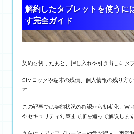
解約したタブレットを使うには
解約したタブレットを使うには
解約したタブレットを使うには
す完全ガイド
す完全ガイド
す完全ガイド
契約を切ったあと、押し入れや引き出しにタ
SIMロックや端末の残債、個人情報の残り方
す。
この記事では契約状況の確認から初期化、Wi-
やセキュリティ対策まで順を追って解説しま
さらにメディアプレーヤーや学習端末、車載