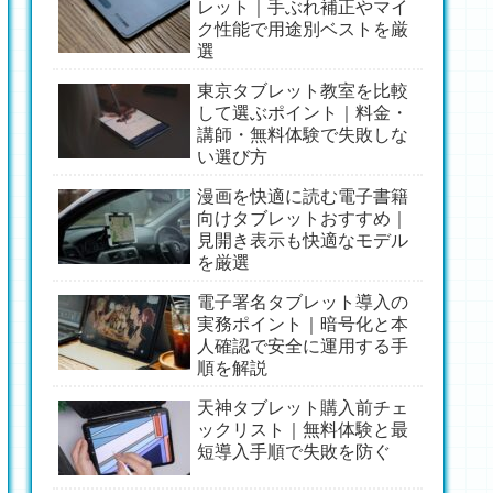
レット｜手ぶれ補正やマイ
ク性能で用途別ベストを厳
選
東京タブレット教室を比較
して選ぶポイント｜料金・
講師・無料体験で失敗しな
い選び方
漫画を快適に読む電子書籍
向けタブレットおすすめ｜
見開き表示も快適なモデル
を厳選
電子署名タブレット導入の
実務ポイント｜暗号化と本
人確認で安全に運用する手
順を解説
天神タブレット購入前チェ
ックリスト｜無料体験と最
短導入手順で失敗を防ぐ