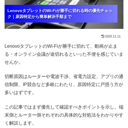
LenovoタブレットのWi-Fiが勝手に切れる時の優先チェッ
LenovoタブレットのWi-Fiが勝手に切れる時の優先チェッ
LenovoタブレットのWi-Fiが勝手に切れる時の優先チェッ
ク｜原因特定から簡単解決手順まで
ク｜原因特定から簡単解決手順まで
ク｜原因特定から簡単解決手順まで
2025.11.11
LenovoタブレットのWi‑Fiが勝手に切れて、動画が止ま
る・オンライン会議が途切れるといった不便を感じていま
せんか。
切断原因はルーターや電波干渉、省電力設定、アプリの通
信制限、IP競合など多岐にわたり、原因特定に戸惑う方が
多いはずです。
この記事ではまず優先して確認すべきポイントを示し、端
末側とルーター側それぞれの具体的な対処法をわかりやす
く解説します。