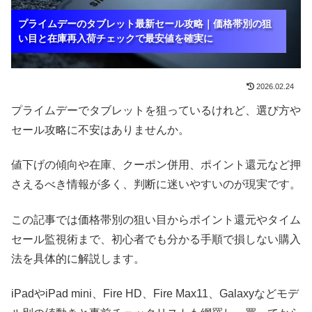
プライムデーのタブレット最新セール攻略｜価格帯別の狙
プライムデーのタブレット最新セール攻略｜価格帯別の狙
プライムデーのタブレット最新セール攻略｜価格帯別の狙
い目と在庫再入荷チェックで最安値を確実に
い目と在庫再入荷チェックで最安値を確実に
い目と在庫再入荷チェックで最安値を確実に
2026.02.24
プライムデーでタブレットを狙っているけれど、選び方や
セール攻略に不安はありませんか。
値下げの傾向や在庫、クーポン併用、ポイント還元など押
さえるべき情報が多く、判断に迷いやすいのが現実です。
この記事では価格帯別の狙い目からポイント還元やタイム
セール監視術まで、初心者でも分かる手順で損しない購入
法を具体的に解説します。
iPadやiPad mini、Fire HD、Fire Max11、Galaxyなどモデ