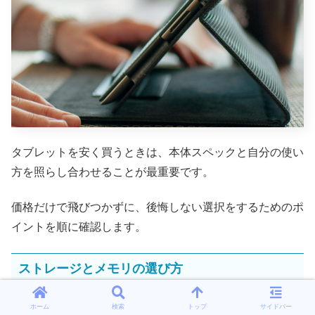
タブレットを安く買うときは、本体スペックと自分の使い
方を照らし合わせることが最重要です。
価格だけで飛びつかずに、後悔しない選択をするためのポ
イントを順に確認します。
ストレージとメモリの選び方
ホーム
検索
トップ
サイドバー
まずストレージは、写真や動画、アプリの容量で不足しが