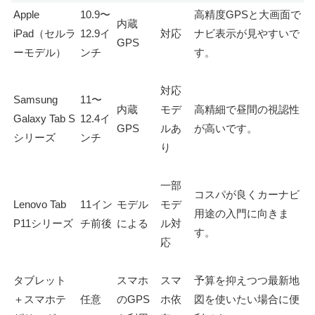
Apple
10.9〜
高精度GPSと大画面で
内蔵
iPad（セルラ
12.9イ
対応
ナビ表示が見やすいで
GPS
ーモデル）
ンチ
す。
対応
Samsung
11〜
内蔵
モデ
高精細で昼間の視認性
Galaxy Tab S
12.4イ
GPS
ルあ
が高いです。
シリーズ
ンチ
り
一部
コスパが良くカーナビ
Lenovo Tab
11イン
モデル
モデ
用途の入門に向きま
P11シリーズ
チ前後
による
ル対
す。
応
タブレット
スマホ
スマ
予算を抑えつつ最新地
＋スマホテ
任意
のGPS
ホ依
図を使いたい場合に便