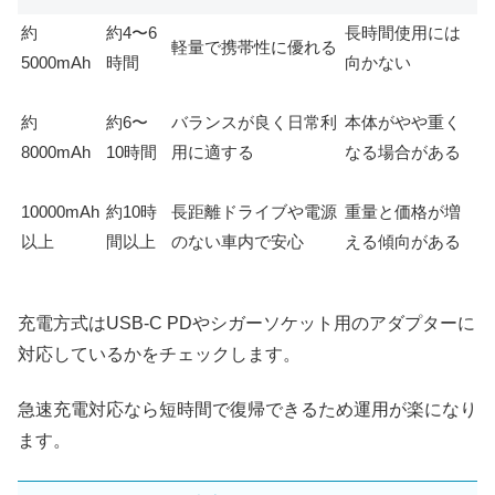
約
約4〜6
長時間使用には
軽量で携帯性に優れる
5000mAh
時間
向かない
約
約6〜
バランスが良く日常利
本体がやや重く
8000mAh
10時間
用に適する
なる場合がある
10000mAh
約10時
長距離ドライブや電源
重量と価格が増
以上
間以上
のない車内で安心
える傾向がある
充電方式はUSB-C PDやシガーソケット用のアダプターに
対応しているかをチェックします。
急速充電対応なら短時間で復帰できるため運用が楽になり
ます。