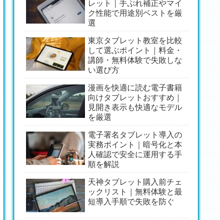
レット｜手ぶれ補正やマイ
ク性能で用途別ベストを厳
選
東京タブレット教室を比較
して選ぶポイント｜料金・
講師・無料体験で失敗しな
い選び方
漫画を快適に読む電子書籍
向けタブレットおすすめ｜
見開き表示も快適なモデル
を厳選
電子署名タブレット導入の
実務ポイント｜暗号化と本
人確認で安全に運用する手
順を解説
天神タブレット購入前チェ
ックリスト｜無料体験と最
短導入手順で失敗を防ぐ