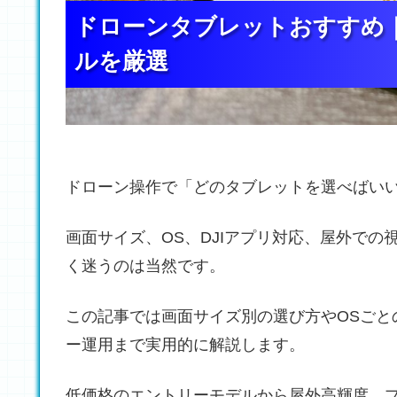
ドローンタブレットおすすめ
ドローンタブレットおすすめ
ドローンタブレットおすすめ
ルを厳選
ルを厳選
ルを厳選
ドローン操作で「どのタブレットを選べばい
画面サイズ、OS、DJIアプリ対応、屋外で
く迷うのは当然です。
この記事では画面サイズ別の選び方やOSごと
ー運用まで実用的に解説します。
低価格のエントリーモデルから屋外高輝度、