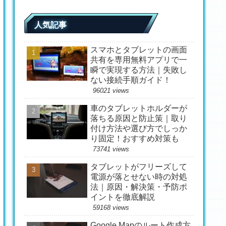
人気記事
スマホとタブレットの画面
共有を専用無料アプリで一
瞬で実現する方法｜失敗し
ない接続手順ガイド！
96021 views
車のタブレットホルダーが
落ちる原因と防止策｜取り
付け方法や選び方でしっか
り固定！おすすめ対策も
73741 views
タブレットがフリーズして
電源が落とせない時の対処
法｜原因・解決策・予防ポ
イントを徹底解説
59168 views
Google Mapのルート作成方