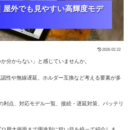
｜屋外でも見やすい高輝度モデ
｜屋外でも見やすい高輝度モデ
｜屋外でも見やすい高輝度モデ
2026.02.22
いか分からない」と感じていませんか。
の視認性や無線遅延、ホルダー互換など考える要素が多
の利点、対応モデル一覧、接続・遅延対策、バッテリ
プロ用大画面まで用途別に狙い目を絞って紹介しま