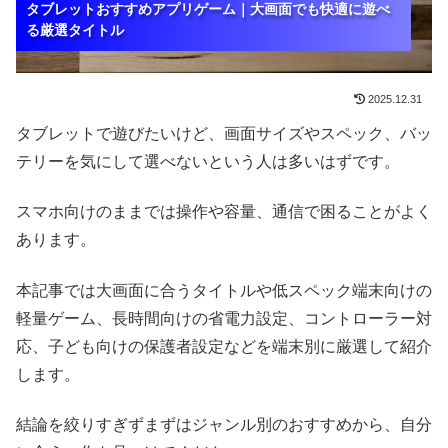
タブレットおすすめアプリゲーム｜大画面でも快適に遊べ
タブレットおすすめアプリゲーム｜大画面でも快適に遊べ
タブレットおすすめアプリゲーム｜大画面でも快適に遊べ
る厳選タイトル
る厳選タイトル
る厳選タイトル
2025.12.31
タブレットで遊びたいけど、画面サイズやスペック、バッ
テリーを気にして選べないという人は多いはずです。
スマホ向けのままでは操作や容量、通信で困ることがよく
あります。
本記事では大画面に合うタイトルや低スペック端末向けの
軽量ゲーム、長時間向けの省電力設定、コントローラー対
応、子ども向けの保護者設定などを端末別に厳選して紹介
します。
結論を絞りすぎずまずはジャンル別のおすすめから、自分