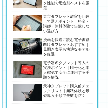
ク性能で用途別ベストを厳
選
東京タブレット教室を比較
して選ぶポイント｜料金・
講師・無料体験で失敗しな
い選び方
漫画を快適に読む電子書籍
向けタブレットおすすめ｜
見開き表示も快適なモデル
を厳選
電子署名タブレット導入の
実務ポイント｜暗号化と本
人確認で安全に運用する手
順を解説
天神タブレット購入前チェ
ックリスト｜無料体験と最
短導入手順で失敗を防ぐ