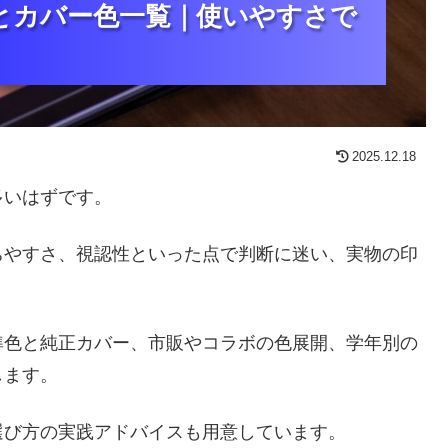
とカバー色一覧｜使いやすさで
とカバー色一覧｜使いやすさで
とカバー色一覧｜使いやすさで
2025.12.18
多いはずです。
ちやすさ、視認性といった点で判断に迷い、実物の印
準色と純正カバー、市販やコラボの色展開、学年別の
します。
選び方の実践アドバイスも用意しています。