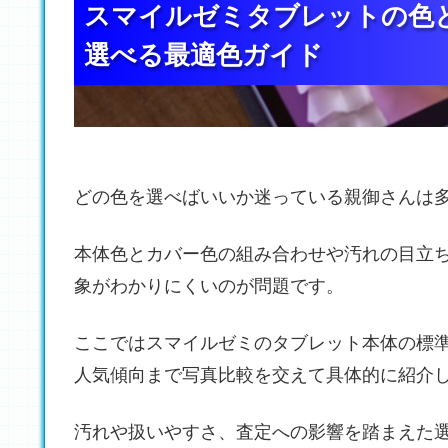
スマイルゼミタブレットの色
スマイルゼミタブレットの色
スマイルゼミタブレットの色
選べる最適色ガイド
選べる最適色ガイド
選べる最適色ガイド
どの色を選べばいいか迷っている親御さんは
本体色とカバー色の組み合わせや汚れの目立
象がわかりにくいのが問題です。
ここではスマイルゼミのタブレット本体の標
人気傾向まで写真比較を交えて具体的に紹介
汚れや扱いやすさ、査定への影響を踏まえた