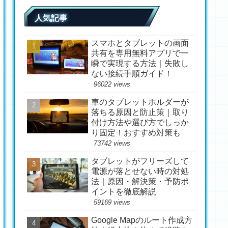
人気記事
スマホとタブレットの画面
共有を専用無料アプリで一
瞬で実現する方法｜失敗し
ない接続手順ガイド！
96022 views
車のタブレットホルダーが
落ちる原因と防止策｜取り
付け方法や選び方でしっか
り固定！おすすめ対策も
73742 views
タブレットがフリーズして
電源が落とせない時の対処
法｜原因・解決策・予防ポ
イントを徹底解説
59169 views
Google Mapのルート作成方