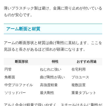
薄いプラスチック製は避け、金属に滑り止めが付いている
ものが安心です。
アーム断面と材質
アームの断面形状と材質は曲げ剛性に直結します、ここを
見誤ると長さがあるほど揺れが顕著になります。
断面形状
特性
おすすめ用途
円管
ねじれに強い
在宅利用
角断面
曲げ剛性が高い
プロユース
中空プロファイル
高強度軽量
複数設置
ソリッドバー
最大剛性
重量タブレット
アルミ合金は軽量で扱いやすく、スチールはさらに剛性が