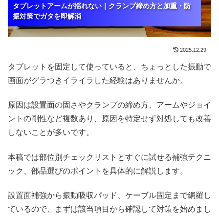
タブレットアームが揺れない｜クランプ締め方と加重・防
タブレットアームが揺れない｜クランプ締め方と加重・防
タブレットアームが揺れない｜クランプ締め方と加重・防
振対策でガタを即解消
振対策でガタを即解消
振対策でガタを即解消
2025.12.29
タブレットを固定して使っていると、ちょっとした振動で
画面がグラつきイライラした経験はありませんか。
原因は設置面の固さやクランプの締め方、アームやジョイ
ントの剛性など複数あり、原因を特定せず対処しても改善
しないことが多いです。
本稿では部位別チェックリストとすぐに試せる補強テクニ
ック、部品選びのポイントを具体的に解説します。
設置面補強から振動吸収パッド、ケーブル固定まで網羅し
ているので、まずは該当項目から確認して対策を始めまし