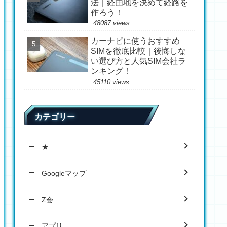
法｜経由地を決めて経路を
作ろう！
48087 views
カーナビに使うおすすめ
SIMを徹底比較｜後悔しな
い選び方と人気SIM会社ラ
ンキング！
45110 views
カテゴリー
★
Googleマップ
Z会
アプリ