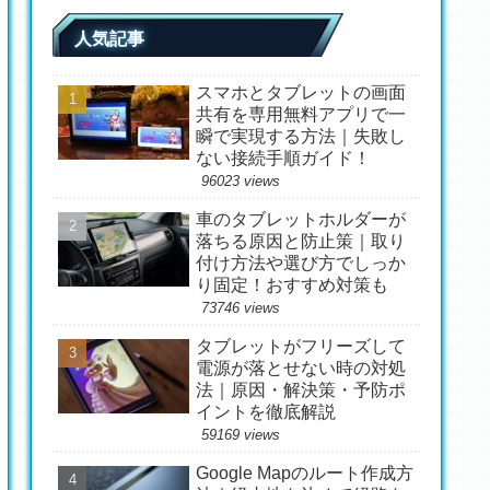
人気記事
スマホとタブレットの画面
共有を専用無料アプリで一
瞬で実現する方法｜失敗し
ない接続手順ガイド！
96023 views
車のタブレットホルダーが
落ちる原因と防止策｜取り
付け方法や選び方でしっか
り固定！おすすめ対策も
73746 views
タブレットがフリーズして
電源が落とせない時の対処
法｜原因・解決策・予防ポ
イントを徹底解説
59169 views
Google Mapのルート作成方