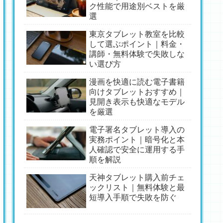
ク性能で用途別ベストを厳
選
東京タブレット教室を比較
して選ぶポイント｜料金・
講師・無料体験で失敗しな
い選び方
漫画を快適に読む電子書籍
向けタブレットおすすめ｜
見開き表示も快適なモデル
を厳選
電子署名タブレット導入の
実務ポイント｜暗号化と本
人確認で安全に運用する手
順を解説
天神タブレット購入前チェ
ックリスト｜無料体験と最
短導入手順で失敗を防ぐ