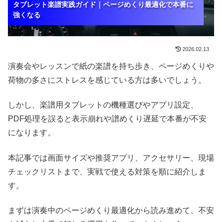
タブレット楽譜実践ガイド｜ページめくり最適化で本番に
タブレット楽譜実践ガイド｜ページめくり最適化で本番に
タブレット楽譜実践ガイド｜ページめくり最適化で本番に
強くなる
強くなる
強くなる
2026.02.13
演奏会やレッスンで紙の楽譜を持ち歩き、ページめくりや
荷物の多さにストレスを感じている方は多いでしょう。
しかし、楽譜用タブレットの機種選びやアプリ設定、
PDF処理を誤ると表示崩れや譜めくり遅延で本番が不安
になります。
本記事では画面サイズや推奨アプリ、アクセサリー、現場
チェックリストまで、実戦で使える対策を順に紹介しま
す。
まずは演奏中のページめくり最適化から読み進めて、不安