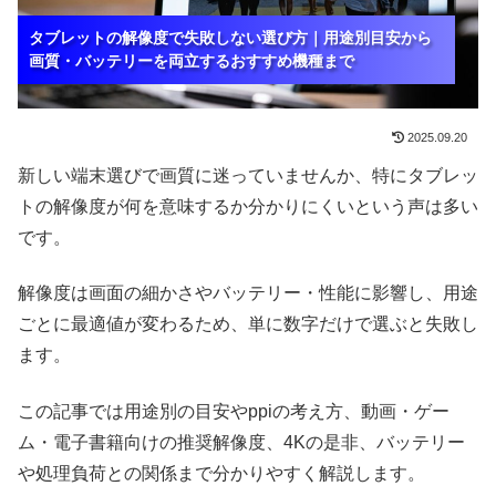
タブレットの解像度で失敗しない選び方｜用途別目安から
タブレットの解像度で失敗しない選び方｜用途別目安から
タブレットの解像度で失敗しない選び方｜用途別目安から
画質・バッテリーを両立するおすすめ機種まで
画質・バッテリーを両立するおすすめ機種まで
画質・バッテリーを両立するおすすめ機種まで
2025.09.20
新しい端末選びで画質に迷っていませんか、特にタブレッ
トの解像度が何を意味するか分かりにくいという声は多い
です。
解像度は画面の細かさやバッテリー・性能に影響し、用途
ごとに最適値が変わるため、単に数字だけで選ぶと失敗し
ます。
この記事では用途別の目安やppiの考え方、動画・ゲー
ム・電子書籍向けの推奨解像度、4Kの是非、バッテリー
や処理負荷との関係まで分かりやすく解説します。