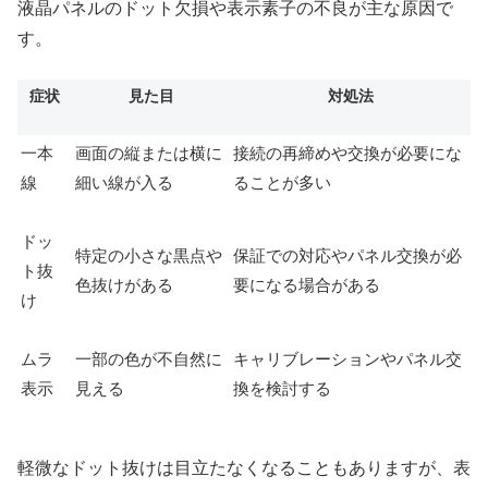
液晶パネルのドット欠損や表示素子の不良が主な原因で
す。
症状
見た目
対処法
一本
画面の縦または横に
接続の再締めや交換が必要にな
線
細い線が入る
ることが多い
ドッ
特定の小さな黒点や
保証での対応やパネル交換が必
ト抜
色抜けがある
要になる場合がある
け
ムラ
一部の色が不自然に
キャリブレーションやパネル交
表示
見える
換を検討する
軽微なドット抜けは目立たなくなることもありますが、表