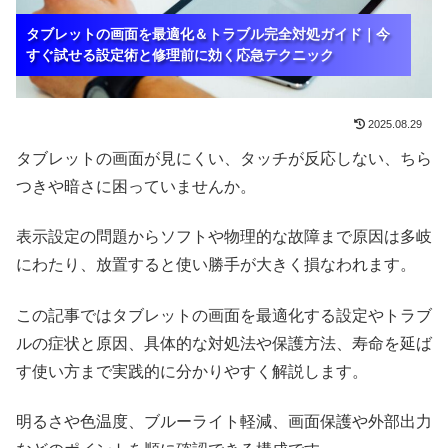
タブレットの画面を最適化＆トラブル完全対処ガイド｜今
タブレットの画面を最適化＆トラブル完全対処ガイド｜今
タブレットの画面を最適化＆トラブル完全対処ガイド｜今
すぐ試せる設定術と修理前に効く応急テクニック
すぐ試せる設定術と修理前に効く応急テクニック
すぐ試せる設定術と修理前に効く応急テクニック
2025.08.29
タブレットの画面が見にくい、タッチが反応しない、ちら
つきや暗さに困っていませんか。
表示設定の問題からソフトや物理的な故障まで原因は多岐
にわたり、放置すると使い勝手が大きく損なわれます。
この記事ではタブレットの画面を最適化する設定やトラブ
ルの症状と原因、具体的な対処法や保護方法、寿命を延ば
す使い方まで実践的に分かりやすく解説します。
明るさや色温度、ブルーライト軽減、画面保護や外部出力