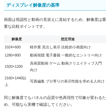
ディスプレイ解像度の基準
画面は視認性と動画の見栄えに直結するため、解像度は重
要な比較ポイントです。
解像度
想定用途
1024×600
軽作業 見出し表示 比較的小画面向け
1280×800
動画視聴 電子書籍 一般的なエントリー向け
高画質動画 ゲーム 動画クリエイティブ入門
1920×1200
向け
2160×1440以
写真編集 プロ寄りの表示性能を求める人向け
上
同じ解像度でもパネルの品質や色再現性で印象が変わるた
め、可能なら実機で確認してください。