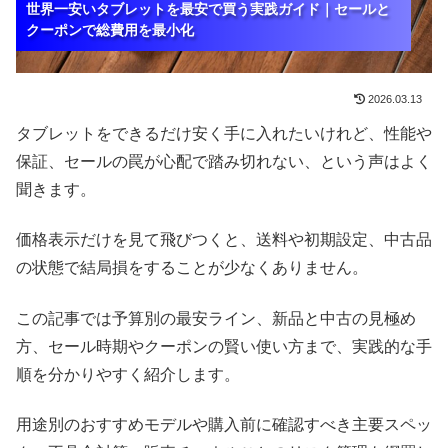
世界一安いタブレットを最安で買う実践ガイド｜セールと
世界一安いタブレットを最安で買う実践ガイド｜セールと
世界一安いタブレットを最安で買う実践ガイド｜セールと
クーポンで総費用を最小化
クーポンで総費用を最小化
クーポンで総費用を最小化
2026.03.13
タブレットをできるだけ安く手に入れたいけれど、性能や
保証、セールの罠が心配で踏み切れない、という声はよく
聞きます。
価格表示だけを見て飛びつくと、送料や初期設定、中古品
の状態で結局損をすることが少なくありません。
この記事では予算別の最安ライン、新品と中古の見極め
方、セール時期やクーポンの賢い使い方まで、実践的な手
順を分かりやすく紹介します。
用途別のおすすめモデルや購入前に確認すべき主要スペッ