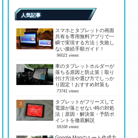
人気記事
スマホとタブレットの画面
共有を専用無料アプリで一
瞬で実現する方法｜失敗し
ない接続手順ガイド！
96021 views
車のタブレットホルダーが
落ちる原因と防止策｜取り
付け方法や選び方でしっか
り固定！おすすめ対策も
73741 views
タブレットがフリーズして
電源が落とせない時の対処
法｜原因・解決策・予防ポ
イントを徹底解説
59168 views
Google Mapのルート作成方