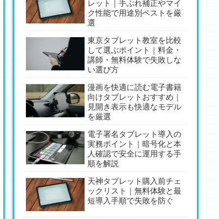
レット｜手ぶれ補正やマイ
ク性能で用途別ベストを厳
選
東京タブレット教室を比較
して選ぶポイント｜料金・
講師・無料体験で失敗しな
い選び方
漫画を快適に読む電子書籍
向けタブレットおすすめ｜
見開き表示も快適なモデル
を厳選
電子署名タブレット導入の
実務ポイント｜暗号化と本
人確認で安全に運用する手
順を解説
天神タブレット購入前チェ
ックリスト｜無料体験と最
短導入手順で失敗を防ぐ