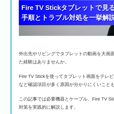
Fire TV Stickタブレッ
Fire TV Stickタブレッ
Fire TV Stickタブレッ
手順とトラブル対処を一挙解
手順とトラブル対処を一挙解
手順とトラブル対処を一挙解
外出先やリビングでタブレットの動画を大画
た経験はありませんか。
Fire TV Stickを使ってタブレット画面
など確認項目が多く原因が分かりにくいこと
この記事では必要機器とケーブル、Fire TV 
対策を実践的に解説します。