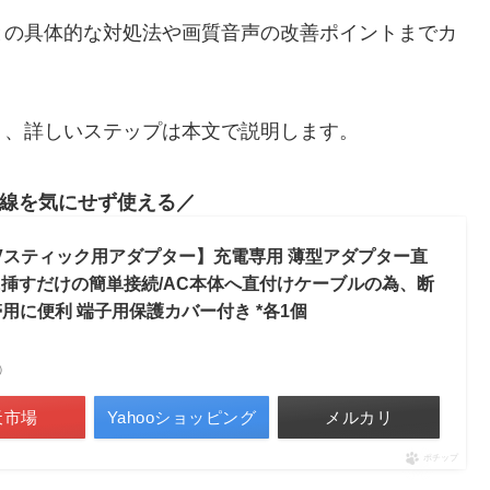
との具体的な対処法や画質音声の改善ポイントまでカ
う、詳しいステップは本文で説明します。
線を気にせず使える
イヤーTVスティック用アダプター】充電専用 薄型アダプター直
Stickに挿すだけの簡単接続/AC本体へ直付けケーブルの為、断
用に便利 端子用保護カバー付き *各1個
べ）
天市場
Yahooショッピング
メルカリ
ポチップ