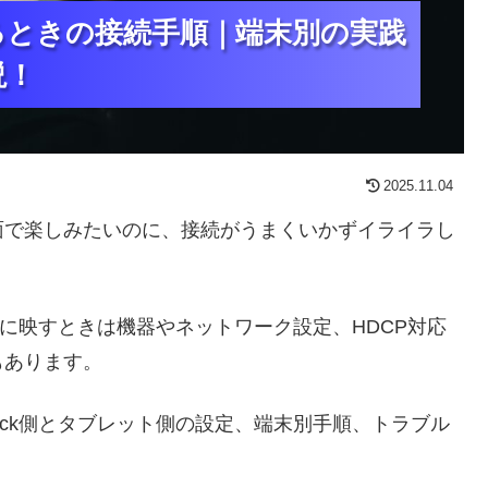
トで見るときの接続手順｜端末別の実践
トで見るときの接続手順｜端末別の実践
トで見るときの接続手順｜端末別の実践
説！
説！
説！
2025.11.04
面で楽しみたいのに、接続がうまくいかずイライラし
をテレビに映すときは機器やネットワーク設定、HDCP対応
もあります。
Stick側とタブレット側の設定、端末別手順、トラブル