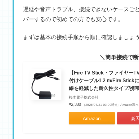
遅延や音声トラブル、接続できないケースご
バーするので初めての方でも安心です。
まずは基本の接続手順から順に確認しましょ
簡単接続で断
【Fire TV Stick・ファ
付けケーブル1.2 m/Fire 
線を軽減した耐久性タイプ/携帯
桜木電子株式会社
¥2,380
（2026/07/31 03:09時点 | Amazon調
Amazon
楽