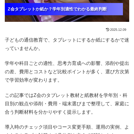
Z会タブレットか紙か？学年別適性でわかる最終判断
Z会タブレットか紙か？学年別適性でわかる最終判断
Z会タブレットか紙か？学年別適性でわかる最終判断
2025.12.09
子どもの通信教育で、タブレットにするか紙にするかで迷
っていませんか。
学年や科目ごとの適性、思考力育成への影響、添削や提出
の差、費用とコストなど比較ポイントが多く、選び方次第
で学習効率が変わります。
この記事ではZ会のタブレット教材と紙教材を学年別・科
目別の観点や添削・費用・端末選びまで整理して、家庭に
合う判断材料を分かりやすく提示します。
導入時のチェック項目やコース変更手順、運用の実例、よ