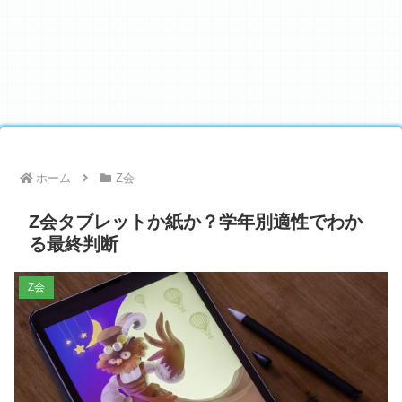
ホーム
Z会
Z会タブレットか紙か？学年別適性でわか
る最終判断
Z会