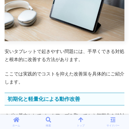
安いタブレットで起きやすい問題には、手早くできる対処
と根本的に改善する方法があります。
ここでは実践的でコストを抑えた改善策を具体的にご紹介
します。
初期化と軽量化による動作改善
まずは基本としてバックアップを取ってから初期化を検討
してください。
ホーム
検索
トップ
サイドバー