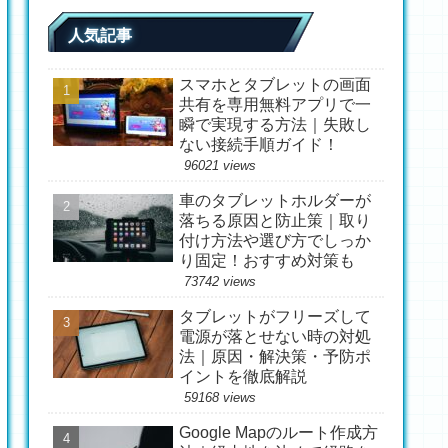
人気記事
スマホとタブレットの画面
共有を専用無料アプリで一
瞬で実現する方法｜失敗し
ない接続手順ガイド！
96021 views
車のタブレットホルダーが
落ちる原因と防止策｜取り
付け方法や選び方でしっか
り固定！おすすめ対策も
73742 views
タブレットがフリーズして
電源が落とせない時の対処
法｜原因・解決策・予防ポ
イントを徹底解説
59168 views
Google Mapのルート作成方