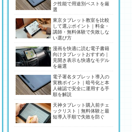
ク性能で用途別ベストを厳
選
東京タブレット教室を比較
して選ぶポイント｜料金・
講師・無料体験で失敗しな
い選び方
漫画を快適に読む電子書籍
向けタブレットおすすめ｜
見開き表示も快適なモデル
を厳選
電子署名タブレット導入の
実務ポイント｜暗号化と本
人確認で安全に運用する手
順を解説
天神タブレット購入前チェ
ックリスト｜無料体験と最
短導入手順で失敗を防ぐ