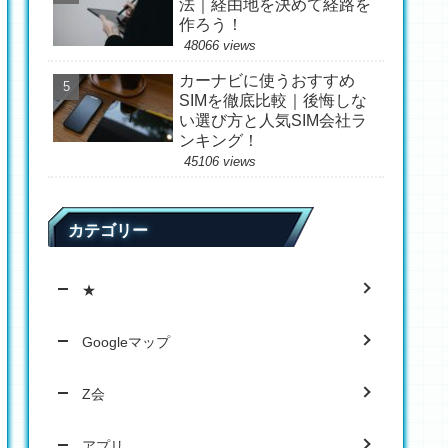
法｜経由地を決めて経路を
作ろう！
48066 views
カーナビに使うおすすめ
SIMを徹底比較｜後悔しな
い選び方と人気SIM会社ラ
ンキング！
45106 views
カテゴリー
★
Googleマップ
Z会
アプリ