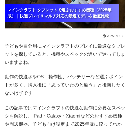
マインクラフト タブレットで選ぶおすすめ機種（2025年
マインクラフト タブレットで選ぶおすすめ機種（2025年
マインクラフト タブレットで選ぶおすすめ機種（2025年
版）｜快適プレイ＆マルチ対応の最適モデルを徹底比較
版）｜快適プレイ＆マルチ対応の最適モデルを徹底比較
版）｜快適プレイ＆マルチ対応の最適モデルを徹底比較
2025.09.13
子どもや自分用にマインクラフトのプレイに最適なタブレ
ットを探していると、機種やスペックの違いで迷ってしま
いますよね。
動作の快適さやOS、操作性、バッテリーなど選ぶポイン
トが多く、購入後に「思っていたのと違う」と後悔したく
ないはずです。
この記事ではマインクラフトの快適な動作に必要なスペッ
クを解説し、iPad・Galaxy・Xiaomiなどのおすすめ機種
や周辺機器、子ども向け設定まで2025年版に絞ってわか