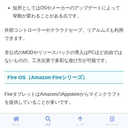
短所としてはOSやメーカーのアップデートによって
挙動が変わることがある点です。
外部コントローラーやクラウドセーブ、リアルムズも利用
できます。
非公式のMODやリソースパックの導入はPCほど自由では
ないものの、工夫次第で多彩な遊び方が可能です。
Fire OS（Amazon Fireシリーズ）
FireタブレットはAmazonのAppstoreからマインクラフト
を提供していることが多いです。
標準のFire OSはGoogle Playが使えないため、入手方法や
対応アプリが限定される場合があります。
ホーム
検索
トップ
サイドバー