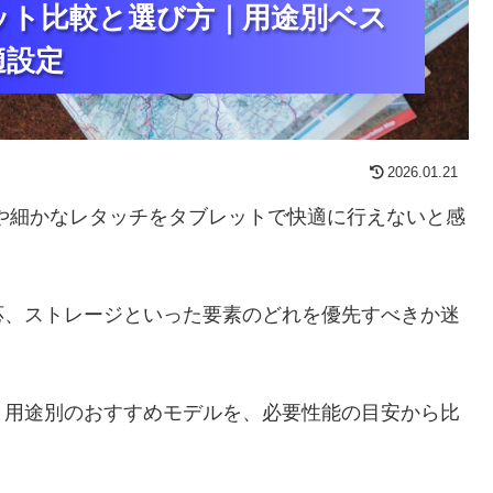
ット比較と選び方｜用途別ベス
ット比較と選び方｜用途別ベス
ット比較と選び方｜用途別ベス
適設定
適設定
適設定
2026.01.21
や細かなレタッチをタブレットで快適に行えないと感
応、ストレージといった要素のどれを優先すべきか迷
と用途別のおすすめモデルを、必要性能の目安から比