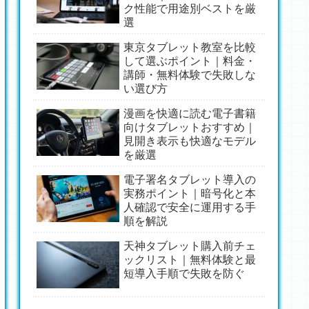
ク性能で用途別ベストを厳
選
東京タブレット教室を比較
して選ぶポイント｜料金・
講師・無料体験で失敗しな
い選び方
漫画を快適に読む電子書籍
向けタブレットおすすめ｜
見開き表示も快適なモデル
を厳選
電子署名タブレット導入の
実務ポイント｜暗号化と本
人確認で安全に運用する手
順を解説
天神タブレット購入前チェ
ックリスト｜無料体験と最
短導入手順で失敗を防ぐ