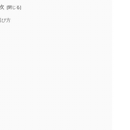
次
選び方