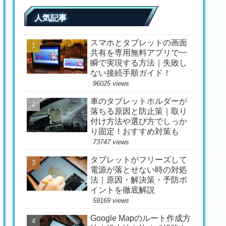
人気記事
スマホとタブレットの画面
共有を専用無料アプリで一
瞬で実現する方法｜失敗し
ない接続手順ガイド！
96025 views
車のタブレットホルダーが
落ちる原因と防止策｜取り
付け方法や選び方でしっか
り固定！おすすめ対策も
73747 views
タブレットがフリーズして
電源が落とせない時の対処
法｜原因・解決策・予防ポ
イントを徹底解説
59169 views
Google Mapのルート作成方