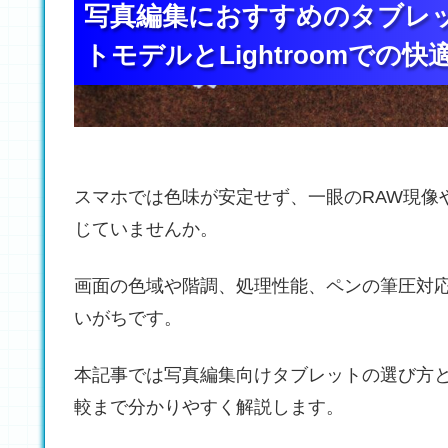
写真編集におすすめのタブレ
写真編集におすすめのタブレ
写真編集におすすめのタブレ
トモデルとLightroomでの快
トモデルとLightroomでの快
トモデルとLightroomでの快
スマホでは色味が安定せず、一眼のRAW現像
じていませんか。
画面の色域や階調、処理性能、ペンの筆圧対
いがちです。
本記事では写真編集向けタブレットの選び方
較まで分かりやすく解説します。