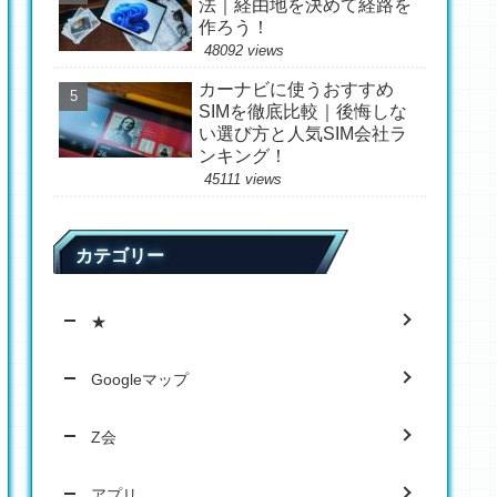
法｜経由地を決めて経路を
作ろう！
48092 views
カーナビに使うおすすめ
SIMを徹底比較｜後悔しな
い選び方と人気SIM会社ラ
ンキング！
45111 views
カテゴリー
★
Googleマップ
Z会
アプリ