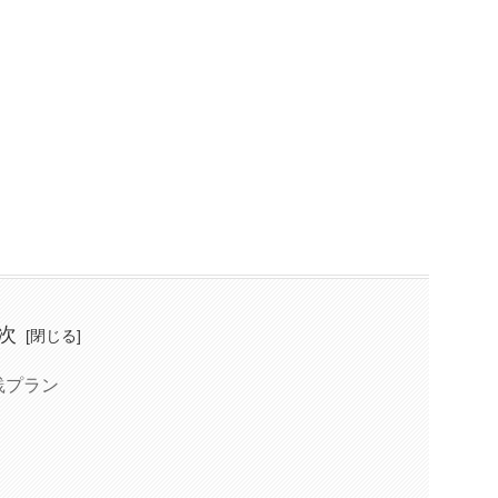
次
践プラン