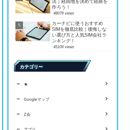
法｜経由地を決めて経路を
作ろう！
48078 views
カーナビに使うおすすめ
SIMを徹底比較｜後悔しな
い選び方と人気SIM会社ラ
ンキング！
45109 views
カテゴリー
★
Googleマップ
Z会
アプリ