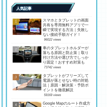
人気記事
スマホとタブレットの画面
共有を専用無料アプリで一
瞬で実現する方法｜失敗し
ない接続手順ガイド！
96022 views
車のタブレットホルダーが
落ちる原因と防止策｜取り
付け方法や選び方でしっか
り固定！おすすめ対策も
73742 views
タブレットがフリーズして
電源が落とせない時の対処
法｜原因・解決策・予防ポ
イントを徹底解説
59169 views
Google Mapのルート作成方