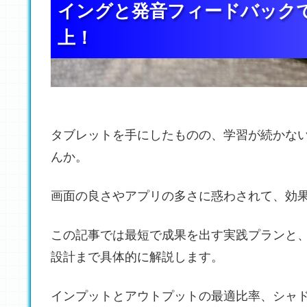
イングと発音フィードバック
イングと発音フィードバック
イングと発音フィードバック
上！
上！
上！
タブレットを手にしたものの、学習が続かな
んか。
画面の良さやアプリの多さに惑わされて、効
この記事では最短で成果を出す実践プランと
設計まで具体的に解説します。
インプットとアウトプットの最適比率、シャ