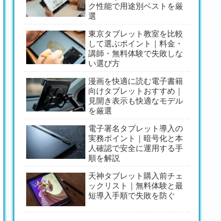
ク性能で用途別ベストを厳
選
東京タブレット教室を比較
して選ぶポイント｜料金・
講師・無料体験で失敗しな
い選び方
漫画を快適に読む電子書籍
向けタブレットおすすめ｜
見開き表示も快適なモデル
を厳選
電子署名タブレット導入の
実務ポイント｜暗号化と本
人確認で安全に運用する手
順を解説
天神タブレット購入前チェ
ックリスト｜無料体験と最
短導入手順で失敗を防ぐ