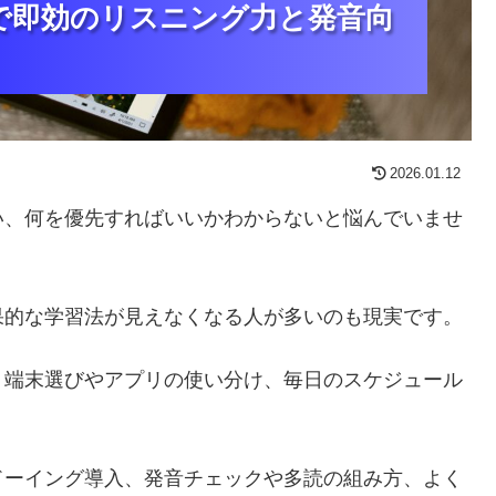
で即効のリスニング力と発音向
で即効のリスニング力と発音向
で即効のリスニング力と発音向
2026.01.12
い、何を優先すればいいかわからないと悩んでいませ
果的な学習法が見えなくなる人が多いのも現実です。
、端末選びやアプリの使い分け、毎日のスケジュール
ドーイング導入、発音チェックや多読の組み方、よく