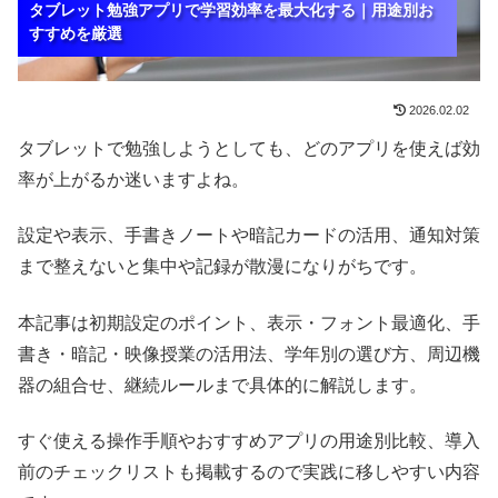
タブレット勉強アプリで学習効率を最大化する｜用途別お
タブレット勉強アプリで学習効率を最大化する｜用途別お
タブレット勉強アプリで学習効率を最大化する｜用途別お
すすめを厳選
すすめを厳選
すすめを厳選
2026.02.02
タブレットで勉強しようとしても、どのアプリを使えば効
率が上がるか迷いますよね。
設定や表示、手書きノートや暗記カードの活用、通知対策
まで整えないと集中や記録が散漫になりがちです。
本記事は初期設定のポイント、表示・フォント最適化、手
書き・暗記・映像授業の活用法、学年別の選び方、周辺機
器の組合せ、継続ルールまで具体的に解説します。
すぐ使える操作手順やおすすめアプリの用途別比較、導入
前のチェックリストも掲載するので実践に移しやすい内容