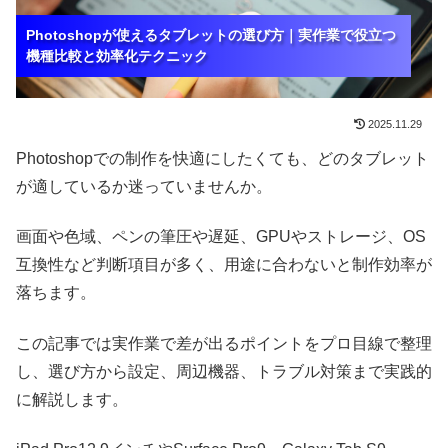
Photoshopが使えるタブレットの選び方｜実作業で役立つ
Photoshopが使えるタブレットの選び方｜実作業で役立つ
Photoshopが使えるタブレットの選び方｜実作業で役立つ
機種比較と効率化テクニック
機種比較と効率化テクニック
機種比較と効率化テクニック
2025.11.29
Photoshopでの制作を快適にしたくても、どのタブレット
が適しているか迷っていませんか。
画面や色域、ペンの筆圧や遅延、GPUやストレージ、OS
互換性など判断項目が多く、用途に合わないと制作効率が
落ちます。
この記事では実作業で差が出るポイントをプロ目線で整理
し、選び方から設定、周辺機器、トラブル対策まで実践的
に解説します。